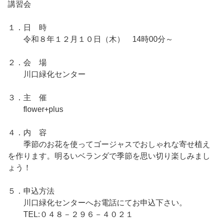
講習会
１．日 時
令和８年１２月１０日（木） 14時00分～
２．会 場
川口緑化センター
３．主 催
flower+plus
４．内 容
季節のお花を使ってゴージャスでおしゃれな寄せ植え
を作ります。明るいベランダで季節を思い切り楽しみまし
ょう！
５．申込方法
川口緑化センターへお電話にてお申込下さい。
TEL:０４８－２９６－４０２１